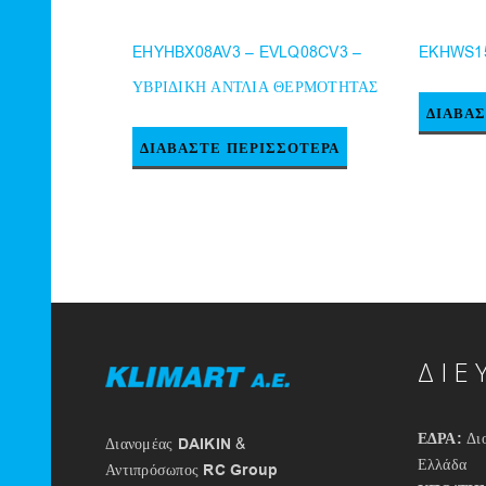
EHYHBX08AV3 – EVLQ08CV3 –
EKHWS1
ΥΒΡΙΔΙΚΗ ΑΝΤΛΙΑ ΘΕΡΜΟΤΗΤΑΣ
ΔΙΑΒΆ
ΔΙΑΒΆΣΤΕ ΠΕΡΙΣΣΌΤΕΡΑ
ΔΙΕ
ΕΔΡΑ:
Διο
Διανομέας
DAIKIN
&
Ελλάδα
Αντιπρόσωπος
RC Group