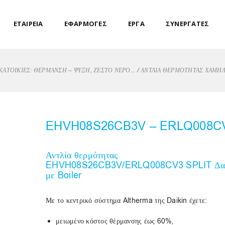
ΕΤΑΙΡΕΙΑ
ΕΦΑΡΜΟΓΕΣ
ΕΡΓΑ
ΣΥΝΕΡΓΑΤΕΣ
/
ΚΑΤΟΙΚΊΕΣ: ΘΈΡΜΑΝΣΗ – ΨΎΞΗ, ΖΕΣΤΌ ΝΕΡΌ...
ΑΝΤΛΙΑ ΘΕΡΜΟΤΗΤΑΣ ΧΑΜΗΛΩ
EHVH08S26CB3V – ERLQ008C
Αντλία θερμότητας
EHVH08S26CB3V/ERLQ008CV3 SPLIT Δα
με Boiler
Με το κεντρικό σύστημα Altherma της Daikin έχετε:
μειωμένο κόστος θέρμανσης έως 60%,