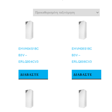
EHVH04S18C
EHVH08S18C
B3V –
B3V –
ERLQ004CV3
ERLQ006CV3
ΔΙΑΒΆΣΤΕ
ΔΙΑΒΆΣΤΕ
ΠΕΡΙΣΣΌΤΕΡΑ
ΠΕΡΙΣΣΌΤΕΡΑ