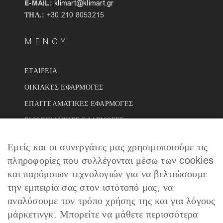
E-MAIL:
klimart@klimart.gr
ΤΗΛ.:
+30 210 8053215
ΜΕΝΟΥ
ΕΤΑΙΡΕΙΑ
ΟΙΚΙΑΚΕΣ ΕΦΑΡΜΟΓΕΣ
ΕΠΑΓΓΕΛΜΑΤΙΚΕΣ ΕΦΑΡΜΟΓΕΣ
ΒΙΟΜΗΧΑΝΙΚΕΣ ΕΦΑΡΜΟΓΕΣ
ΕΡΓΑ
Εμείς και οι συνεργάτες μας χρησιμοποιούμε τις
ΣΥΝΕΡΓΑΤΕΣ
πληροφορίες που συλλέγονται μέσω των cookies
ΣΥΧΝΕΣ ΕΡΩΤΗΣΕΙΣ
και παρόμοιων τεχνολογιών για να βελτιώσουμε
την εμπειρία σας στον ιστότοπό μας, να
ΕΠΙΚΟΙΝΩΝΙΑ
αναλύσουμε τον τρόπο χρήσης της και για λόγους
μάρκετινγκ. Μπορείτε να μάθετε περισσότερα
NEWSLETTER