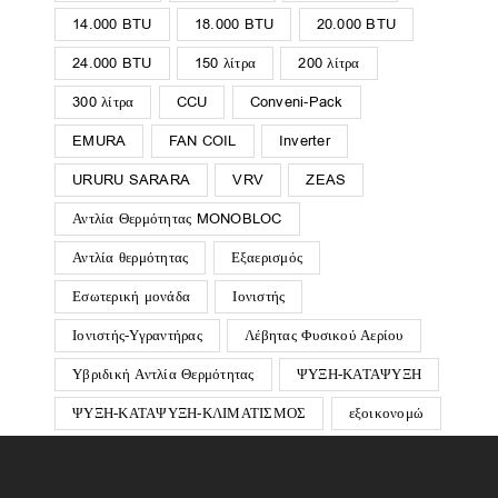
14.000 BTU
18.000 BTU
20.000 BTU
24.000 BTU
150 λίτρα
200 λίτρα
300 λίτρα
CCU
Conveni-Pack
EMURA
FAN COIL
Inverter
URURU SARARA
VRV
ZEAS
Αντλία Θερμότητας MONOBLOC
Αντλία θερμότητας
Εξαερισμός
Εσωτερική μονάδα
Ιονιστής
Ιονιστής-Υγραντήρας
Λέβητας Φυσικού Αερίου
Υβριδική Αντλία Θερμότητας
ΨΥΞΗ-ΚΑΤΑΨΥΞΗ
ΨΥΞΗ-ΚΑΤΑΨΥΞΗ-ΚΛΙΜΑΤΙΣΜΟΣ
εξοικονομώ