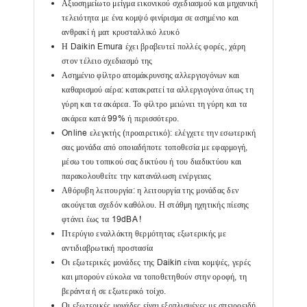
Αξιοσημείωτο μείγμα εικονικού σχεδιασμού και μηχανική
τελειότητα με ένα κομψό φινίρισμα σε ασημένιο και
ανθρακί ή ματ κρυσταλλικό λευκό
Η Daikin Emura έχει βραβευτεί πολλές φορές, χάρη
στον τέλειο σχεδιασμό της
Ασημένιο φίλτρο απομάκρυνσης αλλεργιογόνων και
καθαρισμού αέρα: κατακρατεί τα αλλεργιογόνα όπως τη
γύρη και τα ακάρεα. Το φίλτρο μειώνει τη γύρη και τα
ακάρεα κατά 99% ή περισσότερο.
Online ελεγκτής (προαιρετικό): ελέγχετε την εσωτερική
σας μονάδα από οποιαδήποτε τοποθεσία με εφαρμογή,
μέσω του τοπικού σας δικτύου ή του διαδικτύου και
παρακολουθείτε την κατανάλωση ενέργειας
Αθόρυβη λειτουργία: η λειτουργία της μονάδας δεν
ακούγεται σχεδόν καθόλου. Η στάθμη ηχητικής πίεσης
φτάνει έως τα 19dBA !
Πτερύγιο εναλλάκτη θερμότητας εξωτερικής με
αντιδιαβρωτική προστασία
Οι εξωτερικές μονάδες της Daikin είναι κομψές, γερές
και μπορούν εύκολα να τοποθετηθούν στην οροφή, τη
βεράντα ή σε εξωτερικό τοίχο.
Οι εξωτερικές μονάδες είναι εξοπλισμένες με σπειροειδή