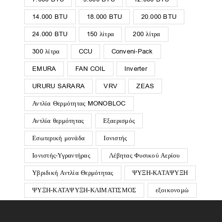
14.000 BTU
18.000 BTU
20.000 BTU
24.000 BTU
150 λίτρα
200 λίτρα
300 λίτρα
CCU
Conveni-Pack
EMURA
FAN COIL
Inverter
URURU SARARA
VRV
ZEAS
Αντλία Θερμότητας MONOBLOC
Αντλία θερμότητας
Εξαερισμός
Εσωτερική μονάδα
Ιονιστής
Ιονιστής-Υγραντήρας
Λέβητας Φυσικού Αερίου
Υβριδική Αντλία Θερμότητας
ΨΥΞΗ-ΚΑΤΑΨΥΞΗ
ΨΥΞΗ-ΚΑΤΑΨΥΞΗ-ΚΛΙΜΑΤΙΣΜΟΣ
εξοικονομώ