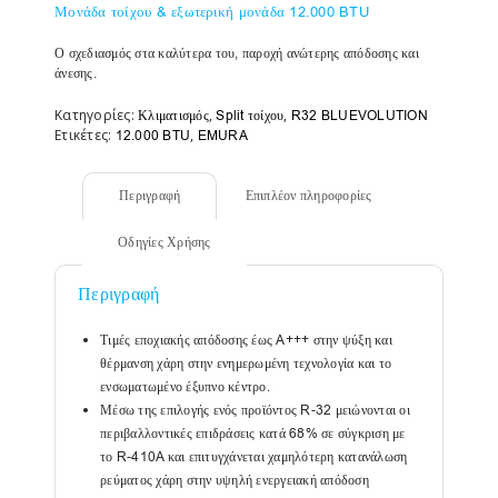
Μονάδα τοίχου & εξωτερική μονάδα 12.000 BTU
Ο σχεδιασμός στα καλύτερα του, παροχή ανώτερης απόδοσης και
άνεσης.
Κατηγορίες:
,
,
Κλιματισμός
Split τοίχου
R32 BLUEVOLUTION
Ετικέτες:
,
12.000 BTU
EMURA
Περιγραφή
Επιπλέον πληροφορίες
Οδηγίες Χρήσης
Περιγραφή
Τιμές εποχιακής απόδοσης έως A+++ στην ψύξη και
θέρμανση χάρη στην ενημερωμένη τεχνολογία και το
ενσωματωμένο έξυπνο κέντρο.
Μέσω της επιλογής ενός προϊόντος R-32 μειώνονται οι
περιβαλλοντικές επιδράσεις κατά 68% σε σύγκριση με
το R-410A και επιτυγχάνεται χαμηλότερη κατανάλωση
ρεύματος χάρη στην υψηλή ενεργειακή απόδοση