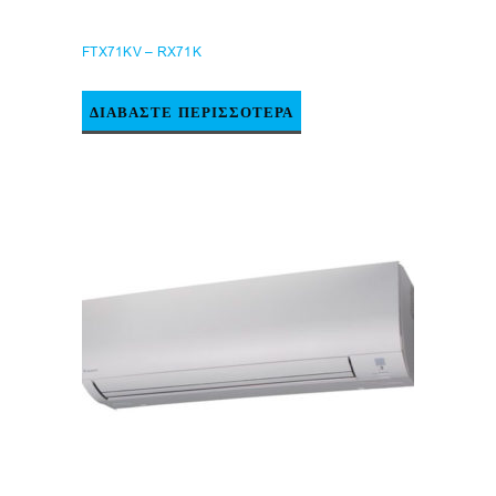
FTX71KV – RX71K
ΔΙΑΒΆΣΤΕ ΠΕΡΙΣΣΌΤΕΡΑ