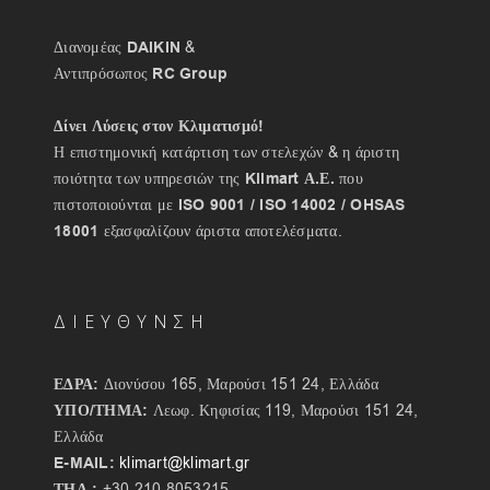
Διανομέας
DAIKIN
&
Αντιπρόσωπος
RC Group
Δίνει Λύσεις στον Κλιματισμό!
Η επιστημονική κατάρτιση των στελεχών & η άριστη
ποιότητα των υπηρεσιών της
Klimart Α.Ε.
που
πιστοποιούνται με
ISO 9001 / ISO 14002 / OHSAS
18001
εξασφαλίζουν άριστα αποτελέσματα.
ΔΙΕΥΘΥΝΣΗ
ΕΔΡΑ:
Διονύσου 165, Μαρούσι 151 24, Ελλάδα
ΥΠΟ/ΤΗΜΑ:
Λεωφ. Κηφισίας 119, Μαρούσι 151 24,
Ελλάδα
E-MAIL:
klimart@klimart.gr
+30 210 8053215