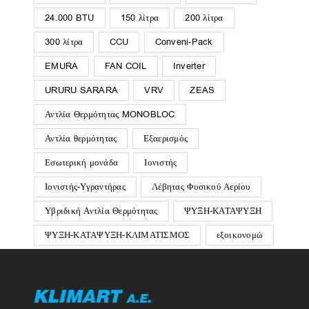
24.000 BTU
150 λίτρα
200 λίτρα
300 λίτρα
CCU
Conveni-Pack
EMURA
FAN COIL
Inverter
URURU SARARA
VRV
ZEAS
Αντλία Θερμότητας MONOBLOC
Αντλία θερμότητας
Εξαερισμός
Εσωτερική μονάδα
Ιονιστής
Ιονιστής-Υγραντήρας
Λέβητας Φυσικού Αερίου
Υβριδική Αντλία Θερμότητας
ΨΥΞΗ-ΚΑΤΑΨΥΞΗ
ΨΥΞΗ-ΚΑΤΑΨΥΞΗ-ΚΛΙΜΑΤΙΣΜΟΣ
εξοικονομώ