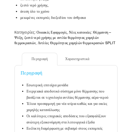
ζεστό νερό χρήσης,
άνεση όλο το χρόνο
μειωμένες εκπομπές διοξειδίου του άνθρακα
Κατηγορίες:
,
Οικιακές Εφαρμογές
Νέες κατοικίες: Θέρμανση –
Ψύξη, ζεστό νερό χρήσης με αντλία θερμότητας χαμηλών
,
θερμοκρασιών
Αντλίες Θερμότητας χαμηλών θερμοκρασιών SPLIT
Περιγραφή
Χαρακτηριστικά
Περιγραφή
Εσωτερική επιτοίχια μονάδα
Ενεργειακά αποδοτικό σύστημα μόνο θέρμανσης που
βασίζεται σε τεχνολογία αντλίας θέρμανσης αέρα-νερού
Τέλεια προσαρμογή για νέα κτίρια καθώς και για οικίες
χαμηλής κατανάλωσης
Οι καλύτερες εποχιακές αποδόσεις που εξασφαλίζουν
ανώτερη εξοικονόμηση στα λειτουργικά έξοδα
Ευέλικτη διαμόρφωση με σεβασμό στους εκπομπείς