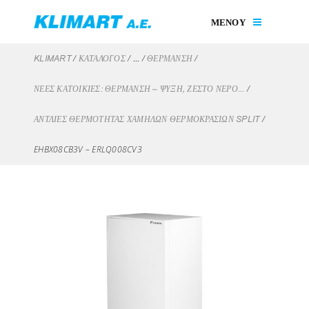
ΜΕΝΟΥ
/
/
/
/
KLIMART
ΚΑΤΑΛΟΓΟΣ
...
ΘΈΡΜΑΝΣΗ
/
ΝΈΕΣ ΚΑΤΟΙΚΊΕΣ: ΘΈΡΜΑΝΣΗ – ΨΎΞΗ, ΖΕΣΤΌ ΝΕΡΌ...
/
ΑΝΤΛΊΕΣ ΘΕΡΜΌΤΗΤΑΣ ΧΑΜΗΛΏΝ ΘΕΡΜΟΚΡΑΣΙΏΝ SPLIT
EHBX08CB3V – ERLQ008CV3