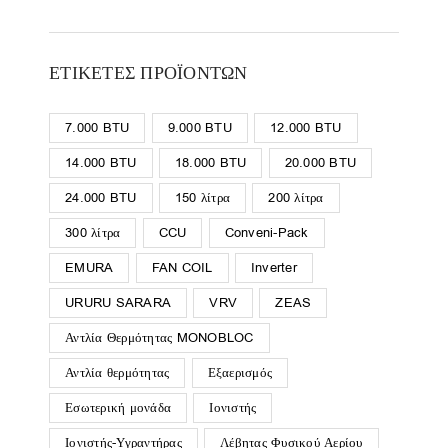
ΕΤΙΚΈΤΕΣ ΠΡΟΪΌΝΤΩΝ
7.000 BTU
9.000 BTU
12.000 BTU
14.000 BTU
18.000 BTU
20.000 BTU
24.000 BTU
150 λίτρα
200 λίτρα
300 λίτρα
CCU
Conveni-Pack
EMURA
FAN COIL
Inverter
URURU SARARA
VRV
ZEAS
Αντλία Θερμότητας MONOBLOC
Αντλία θερμότητας
Εξαερισμός
Εσωτερική μονάδα
Ιονιστής
Ιονιστής-Υγραντήρας
Λέβητας Φυσικού Αερίου