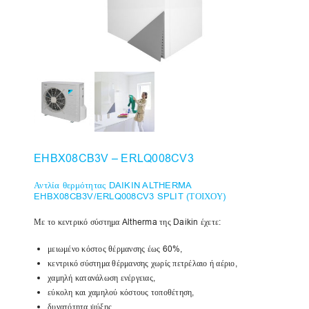
EHBX08CB3V – ERLQ008CV3
Αντλία θερμότητας DAIKIN ALTHERMA
EHBX08CB3V/ERLQ008CV3 SPLIT (ΤΟΙΧΟΥ)
Με το κεντρικό σύστημα Altherma της Daikin έχετε:
μειωμένο κόστος θέρμανσης έως 60%,
κεντρικό σύστημα θέρμανσης χωρίς πετρέλαιο ή αέριο,
χαμηλή κατανάλωση ενέργειας,
εύκολη και χαμηλού κόστους τοποθέτηση,
δυνατότητα ψύξης,