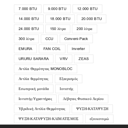
7.000 BTU
9.000 BTU
12.000 BTU
14.000 BTU
18.000 BTU
20.000 BTU
24.000 BTU
150 λίτρα
200 λίτρα
300 λίτρα
CCU
Conveni-Pack
EMURA
FAN COIL
Inverter
URURU SARARA
VRV
ZEAS
Αντλία Θερμότητας MONOBLOC
Αντλία θερμότητας
Εξαερισμός
Εσωτερική μονάδα
Ιονιστής
Ιονιστής-Υγραντήρας
Λέβητας Φυσικού Αερίου
Υβριδική Αντλία Θερμότητας
ΨΥΞΗ-ΚΑΤΑΨΥΞΗ
ΨΥΞΗ-ΚΑΤΑΨΥΞΗ-ΚΛΙΜΑΤΙΣΜΟΣ
εξοικονομώ