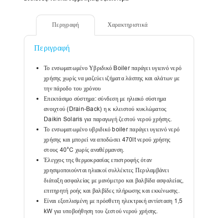
Περιγραφή
Χαρακτηριστικά
Περιγραφή
Το ενσωματωμένο Υβριδικό Boiler παράγει υγιεινό νερό
χρήσης χωρίς να μαζεύει ιζήματα λάσπης και αλάτων με
την πάροδο του χρόνου
Επεκτάσιμο σύστημα: σύνδεση με ηλιακό σύστημα
ανοιχτού (Drain-Back) η κ κλειστού κυκλώματος
Daikin Solaris για παραγωγή ζεστού νερού χρήσης.
Το ενσωματωμένο υβριδικό boiler παράγει υγιεινό νερό
χρήσης και μπορεί να αποδώσει 470lt νερού χρήσης
στους 40°C χωρίς αναθέρμανση.
Έλεγχος της θερμοκρασίας επιστροφής όταν
χρησιμοποιούνται ηλιακοί συλλέκτες Περιλαμβάνει
διάταξη ασφαλείας με μανόμετρο και βαλβίδα ασφαλείας,
επιτηρητή ροής και βαλβίδες πλήρωσης και εκκένωσης.
Είναι εξοπλισμένη με πρόσθετη ηλεκτρική αντίσταση 1,5
kW για υποβοήθηση του ζεστού νερού χρήσης.