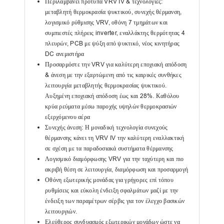
Περιλαμβάνει πρότυπα VRV IV & τεχνολογίες:
μεταβλητή θερμοκρασία ψυκτικού, συνεχής θέρμανση,
λογισμικό ρύθμισης VRV, οθόνη 7 τμημάτων και
συμπιεστές πλήρεις inverter, εναλλάκτης θερμότητας 4
πλευρών, PCB με ψύξη από ψυκτικό, νέος κινητήρας
DC ανεμιστήρα
Προσαρμόστε την VRV για καλύτερη εποχιακή απόδοση
& άνεση με την εξαρτώμενη από τις καιρικές συνθήκες
λειτουργία μεταβλητής θερμοκρασίας ψυκτικού.
Αυξημένη εποχιακή απόδοση έως και 28%. Καθόλου
κρύα ρεύματα μέσω παροχής υψηλών θερμοκρασιών
εξερχόμενου αέρα
Συνεχής άνεση: Η μοναδική τεχνολογία συνεχούς
θέρμανσης κάνει τη VRV IV την καλύτερη εναλλακτική
σε σχέση με τα παραδοσιακά συστήματα θέρμανσης
Λογισμικό διαμόρφωσης VRV για την ταχύτερη και πιο
ακριβή θέση σε λειτουργία, διαμόρφωση και προσαρμογή
Οθόνη εξωτερικής μονάδας για γρήγορες επί τόπου
ρυθμίσεις και εύκολη ένδειξη σφαλμάτων μαζί με την
ένδειξη των παραμέτρων σέρβις για τον έλεγχο βασικών
λειτουργιών.
Ελεύθερος συνδυασμός εξωτερικών μονάδων ώστε να