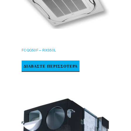
FCQG50F – RXS50L
ΔΙΑΒΆΣΤΕ ΠΕΡΙΣΣΌΤΕΡΑ