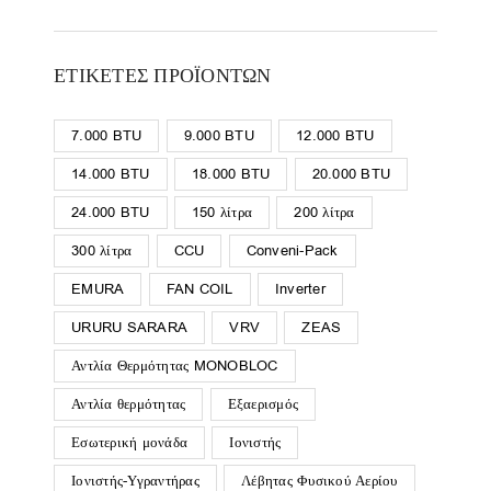
ΕΤΙΚΈΤΕΣ ΠΡΟΪΌΝΤΩΝ
7.000 BTU
9.000 BTU
12.000 BTU
14.000 BTU
18.000 BTU
20.000 BTU
24.000 BTU
150 λίτρα
200 λίτρα
300 λίτρα
CCU
Conveni-Pack
EMURA
FAN COIL
Inverter
URURU SARARA
VRV
ZEAS
Αντλία Θερμότητας MONOBLOC
Αντλία θερμότητας
Εξαερισμός
Εσωτερική μονάδα
Ιονιστής
Ιονιστής-Υγραντήρας
Λέβητας Φυσικού Αερίου