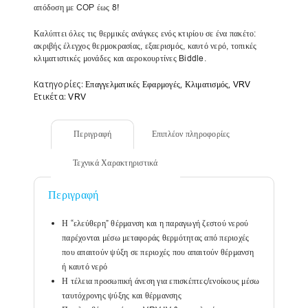
απόδοση με COP έως 8!
Καλύπτει όλες τις θερμικές ανάγκες ενός κτιρίου σε ένα πακέτο:
ακριβής έλεγχος θερμοκρασίας, εξαερισμός, καυτό νερό, τοπικές
κλιματιστικές μονάδες και αεροκουρτίνες Biddle.
Κατηγορίες:
,
,
Επαγγελματικές Εφαρμογές
Κλιματισμός
VRV
Ετικέτα:
VRV
Περιγραφή
Επιπλέον πληροφορίες
Τεχνικά Χαρακτηριστικά
Περιγραφή
Η “ελεύθερη” θέρμανση και η παραγωγή ζεστού νερού
παρέχονται μέσω μεταφοράς θερμότητας από περιοχές
που απαιτούν ψύξη σε περιοχές που απαιτούν θέρμανση
ή καυτό νερό
Η τέλεια προσωπική άνεση για επισκέπτες/ενοίκους μέσω
ταυτόχρονης ψύξης και θέρμανσης