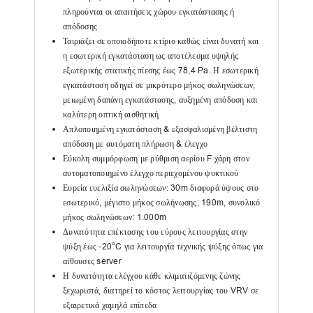
πληρούνται οι απαιτήσεις χώρου εγκατάστασης ή
απόδοσης
Ταιριάζει σε οποιοδήποτε κτίριο καθώς είναι δυνατή και
η εσωτερική εγκατάσταση ως αποτέλεσμα υψηλής
εξωτερικής στατικής πίεσης έως 78,4 Pa. Η εσωτερική
εγκατάσταση οδηγεί σε μικρότερο μήκος σωληνώσεων,
μειωμένη δαπάνη εγκατάστασης, αυξημένη απόδοση και
καλύτερη οπτική αισθητική
Απλοποιημένη εγκατάσταση & εξασφαλισμένη βέλτιστη
απόδοση με αυτόματη πλήρωση & έλεγχο
Εύκολη συμμόρφωση με ρύθμιση αερίου F χάρη στον
αυτοματοποιημένο έλεγχο περιεχομένου ψυκτικού
Ευρεία ευελιξία σωληνώσεων: 30m διαφορά ύψους στο
εσωτερικό, μέγιστο μήκος σωλήνωσης: 190m, συνολικό
μήκος σωληνώσεων: 1.000m
Δυνατότητα επέκτασης του εύρους λειτουργίας στην
ψύξη έως -20°C για λειτουργία τεχνικής ψύξης όπως για
αίθουσες server
Η δυνατότητα ελέγχου κάθε κλιματιζόμενης ζώνης
ξεχωριστά, διατηρεί το κόστος λειτουργίας του VRV σε
εξαιρετικά χαμηλά επίπεδα