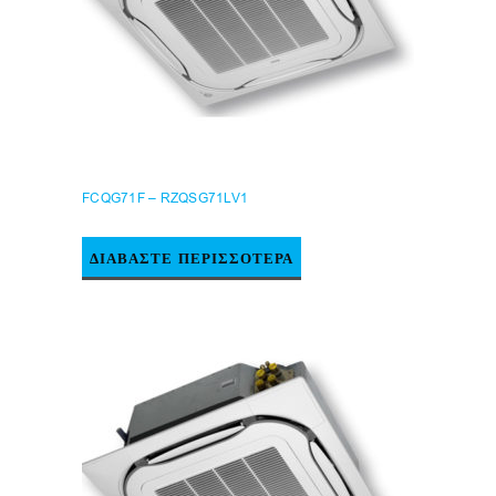
FCQG71F – RZQSG71LV1
ΔΙΑΒΆΣΤΕ ΠΕΡΙΣΣΌΤΕΡΑ