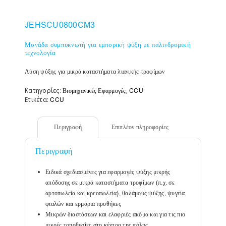
JEHSCU0800CM3
Μονάδα συμπυκνωτή για εμπορική ψύξη με παλινδρομική
τεχνολογία
Λύση ψύξης για μικρά καταστήματα λιανικής τροφίμων
Κατηγορίες:
,
Βιομηχανικές Εφαρμογές
CCU
Ετικέτα:
CCU
Περιγραφή
Επιπλέον πληροφορίες
Περιγραφή
Ειδικά σχεδιασμένες για εφαρμογές ψύξης μικρής
απόδοσης σε μικρά καταστήματα τροφίμων (π.χ. σε
αρτοπωλεία και κρεοπωλεία), θαλάμους ψύξης, ψυγεία
φιαλών και ερμάρια προθήκες
Μικρών διαστάσεων και ελαφριές ακόμα και για τις πιο
μικρές τοποθεσίες στο κέντρο της πόλης