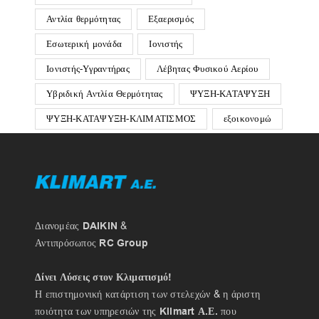
Αντλία θερμότητας
Εξαερισμός
Εσωτερική μονάδα
Ιονιστής
Ιονιστής-Υγραντήρας
Λέβητας Φυσικού Αερίου
Υβριδική Αντλία Θερμότητας
ΨΥΞΗ-ΚΑΤΑΨΥΞΗ
ΨΥΞΗ-ΚΑΤΑΨΥΞΗ-ΚΛΙΜΑΤΙΣΜΟΣ
εξοικονομώ
Διανομέας
DAIKIN
&
Αντιπρόσωπος
RC Group
Δίνει Λύσεις στον Κλιματισμό!
Η επιστημονική κατάρτιση των στελεχών & η άριστη
ποιότητα των υπηρεσιών της
Klimart Α.Ε.
που