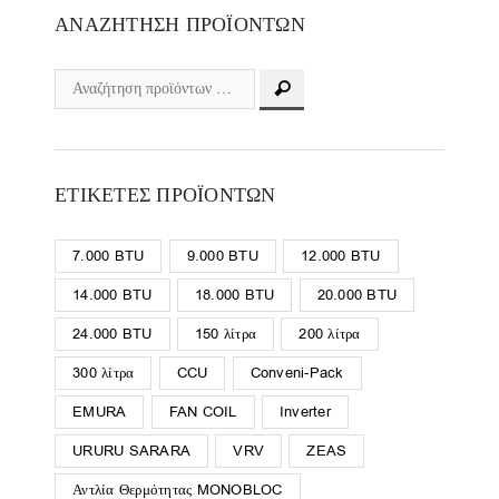
ΑΝΑΖΉΤΗΣΗ ΠΡΟΪΌΝΤΩΝ
ΕΤΙΚΈΤΕΣ ΠΡΟΪΌΝΤΩΝ
7.000 BTU
9.000 BTU
12.000 BTU
14.000 BTU
18.000 BTU
20.000 BTU
24.000 BTU
150 λίτρα
200 λίτρα
300 λίτρα
CCU
Conveni-Pack
EMURA
FAN COIL
Inverter
URURU SARARA
VRV
ZEAS
Αντλία Θερμότητας MONOBLOC